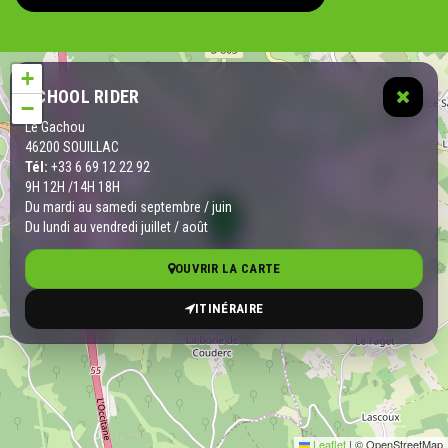
+
SCHOOL RIDER
−
Le Gachou
46200 SOUILLAC
Tél:
+33 6 69 12 22 92
9H 12H /14H 18H
Du mardi au samedi septembre / juin
Du lundi au vendredi juillet / août
OUVRIR LA CARTE
ITINÉRAIRE
Leaflet
|
© OpenStreetMap