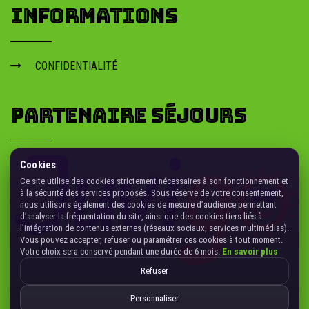
Privatiser un circuit dans le Lot : formule groupe, créneaux et
INFORMATIONS
organisation. Contactez School Rider pour devis.
colonie de vacances nature
dans le sud ouest
CONFIDENTIALITÉ
Colonie de vacances nature dans le Sud-Ouest : séjours outdoor, activités
encadrées et découverte. Inscriptions ouvertes.
louer un quad dans le lot
PARTENAIRE SÉJOURS
Louer un quad dans le Lot : options sorties/initiations, parcours adaptés
et encadrement. Contactez School Rider.
Cookies
Ce site utilise des cookies strictement nécessaires à son fonctionnement et
à la sécurité des services proposés. Sous réserve de votre consentement,
nous utilisons également des cookies de mesure d’audience permettant
d’analyser la fréquentation du site, ainsi que des cookies tiers liés à
l’intégration de contenus externes (réseaux sociaux, services multimédias).
Vous pouvez accepter, refuser ou paramétrer ces cookies à tout moment.
Votre choix sera conservé pendant une durée de 6 mois.
En savoir plus
Refuser
Personnaliser