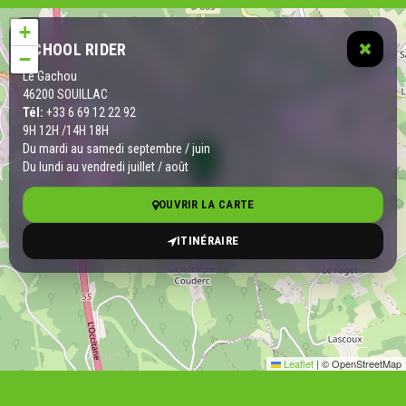
+
SCHOOL RIDER
−
Le Gachou
46200 SOUILLAC
Tél:
+33 6 69 12 22 92
9H 12H /14H 18H
Du mardi au samedi septembre / juin
Du lundi au vendredi juillet / août
OUVRIR LA CARTE
ITINÉRAIRE
Leaflet
|
© OpenStreetMap