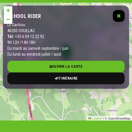
+
SCHOOL RIDER
−
Le Gachou
46200 SOUILLAC
Tél:
+33 6 69 12 22 92
9H 12H /14H 18H
Du mardi au samedi septembre / juin
Du lundi au vendredi juillet / août
OUVRIR LA CARTE
ITINÉRAIRE
Leaflet
|
© OpenStreetMap