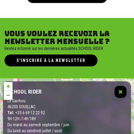
Vous voulez recevoir la
newsletter mensuelle ?
Restez informé sur les dernières actualités SCHOOL RIDER.
S'INSCRIRE À LA NEWSLETTER
+
SCHOOL RIDER
−
Le Gachou
46200 SOUILLAC
Tél:
+33 6 69 12 22 92
9H 12H /14H 18H
Du mardi au samedi septembre / juin
Du lundi au vendredi juillet / août