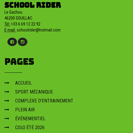
SCHOOL RIDER
piloter un quad
Le Gachou
Piloter un quad : initiation, prise en main et conseils sécurité avec
46200 SOUILLAC
encadrement pro. Activité accessible et fun.
Tél:
+33 6 69 12 22 92
stage initiation moto
E-mail:
schoolrider@hotmail.com
souillac
Stage initiation moto à Souillac : apprendre les bases en toute sécurité,
progression encadrée et matériel adapté. Inscription ouverte.
PAGES
ACCUEIL
SPORT MÉCANIQUE
COMPLEXE D'ENTRAINEMENT
PLEIN AIR
ÉVÉNEMENTIEL
COLO ÉTÉ 2026