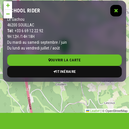
+
SCHOOL RIDER
−
Le Gachou
46200 SOUILLAC
Tél:
+33 6 69 12 22 92
9H 12H /14H 18H
Du mardi au samedi septembre / juin
Du lundi au vendredi juillet / août
OUVRIR LA CARTE
ITINÉRAIRE
Leaflet
|
© OpenStreetMap