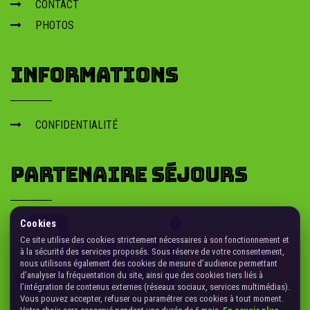
CONTACT
Stage perfectionnement motocross près de Gourdon : progression
technique, sécurité et conseils pro sur piste.
PHOTOS
terrain de paint-ball
occitanie
INFORMATIONS
Terrain de paint-ball Occitanie : terrain équipé, scénarios et organisation
groupe. Infos et réservation rapide.
ou pratiquer le sx en
CONFIDENTIALITÉ
occitanie
Où pratiquer le SX en Occitanie : infos, entraînement et progression.
Demandez les solutions proches et créneaux.
PARTENAIRE SÉJOURS
Cookies
Ce site utilise des cookies strictement nécessaires à son fonctionnement et
à la sécurité des services proposés. Sous réserve de votre consentement,
nous utilisons également des cookies de mesure d’audience permettant
d’analyser la fréquentation du site, ainsi que des cookies tiers liés à
l’intégration de contenus externes (réseaux sociaux, services multimédias).
Vous pouvez accepter, refuser ou paramétrer ces cookies à tout moment.