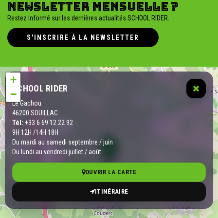
newsletter mensuelle ?
Restez informé sur les dernières actualités SCHOOL RIDER.
S'INSCRIRE À LA NEWSLETTER
+
SCHOOL RIDER
−
Le Gachou
46200 SOUILLAC
Tél:
+33 6 69 12 22 92
9H 12H /14H 18H
Du mardi au samedi septembre / juin
Du lundi au vendredi juillet / août
OUVRIR LA CARTE
ITINÉRAIRE