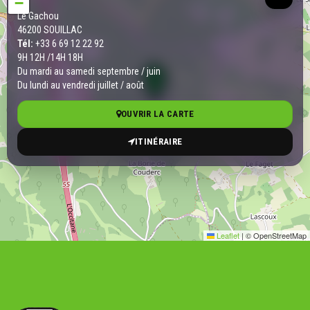
−
Le Gachou
46200 SOUILLAC
Tél:
+33 6 69 12 22 92
9H 12H /14H 18H
Du mardi au samedi septembre / juin
Du lundi au vendredi juillet / août
OUVRIR LA CARTE
ITINÉRAIRE
Leaflet
|
© OpenStreetMap
Vous souhaitez plus