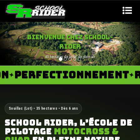
INITIATION QUAD
Cours de quad cross à partir de 6 ans
PERFECTIONNEMENT
RAN
✦
Souillac (Lot) • 35 hectares • Dès 6 ans
SCHOOL RIDER, L’ÉCOLE DE
PILOTAGE
MOTOCROSS &