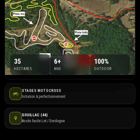
35
6+
100%
HECTARES
ANS
OUTDOOR
STAGES MOTOCROSS
Initiation & perfectionnement
SOUILLAC (46)
Accès facile Lot / Dordogne