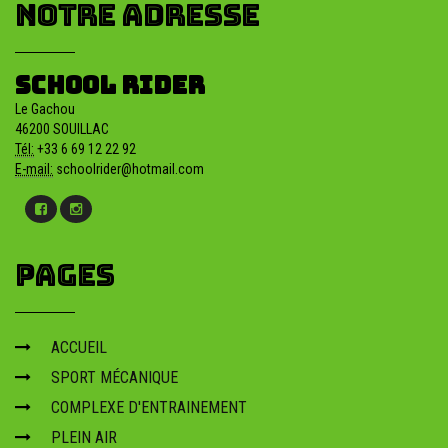
NOTRE ADRESSE
ou pratiquer le mx a brive
Où pratiquer le MX à Brive : infos et stages à proximité, encadrement et
SCHOOL RIDER
progression. Réservation possible.
Le Gachou
46200 SOUILLAC
Tél:
+33 6 69 12 22 92
E-mail:
schoolrider@hotmail.com
PAGES
ACCUEIL
SPORT MÉCANIQUE
COMPLEXE D'ENTRAINEMENT
PLEIN AIR