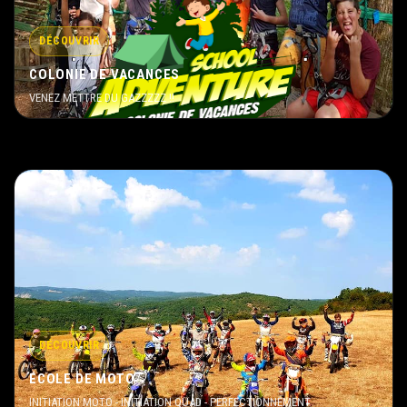
DÉCOUVRIR
COLONIE DE VACANCES
VENEZ METTRE DU GAZZZZZ !!
DÉCOUVRIR
ÉCOLE DE MOTO
INITIATION MOTO - INITIATION QUAD - PERFECTIONNEMENT