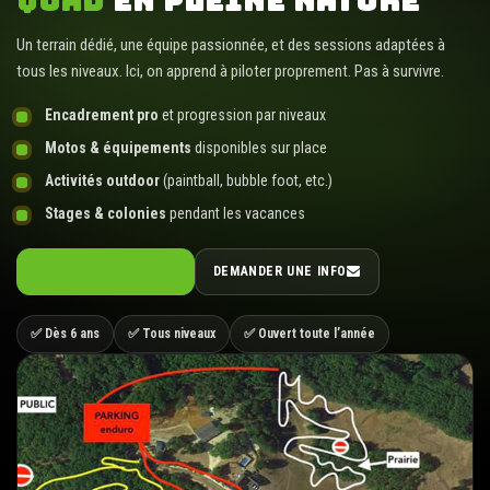
QUAD
EN PLEINE NATURE
Un terrain dédié, une équipe passionnée, et des sessions adaptées à
tous les niveaux. Ici, on apprend à piloter proprement. Pas à survivre.
Encadrement pro
et progression par niveaux
Motos & équipements
disponibles sur place
Activités outdoor
(paintball, bubble foot, etc.)
Stages & colonies
pendant les vacances
DÉCOUVRIR L’ÉCOLE
DEMANDER UNE INFO
✅ Dès 6 ans
✅ Tous niveaux
✅ Ouvert toute l’année