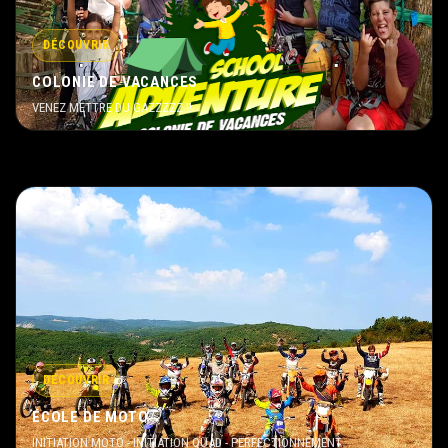
DÉCOUVRIR
COLONIE DE VACANCES
VENEZ METTRE DU GAZZZZZ !!
DÉCOUVRIR
ÉCOLE DE MOTO
INITIATION MOTO - INITIATION QUAD - PERFECTIONNEMENT