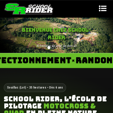
INITIATION QUAD
Cours de quad cross à partir de 6 ans
TIONNEMENT
RANDONNÉE
✦
Souillac (Lot) • 35 hectares • Dès 6 ans
SCHOOL RIDER, L’ÉCOLE DE
PILOTAGE
MOTOCROSS &