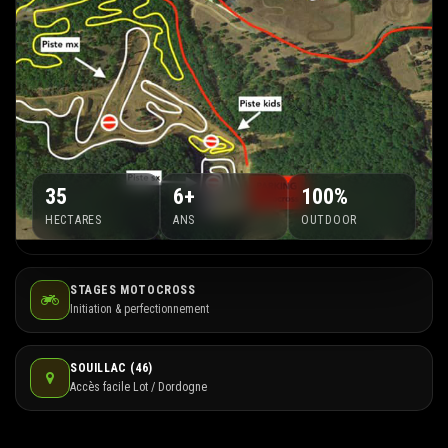
35
6+
100%
HECTARES
ANS
OUTDOOR
STAGES MOTOCROSS
Initiation & perfectionnement
SOUILLAC (46)
Accès facile Lot / Dordogne