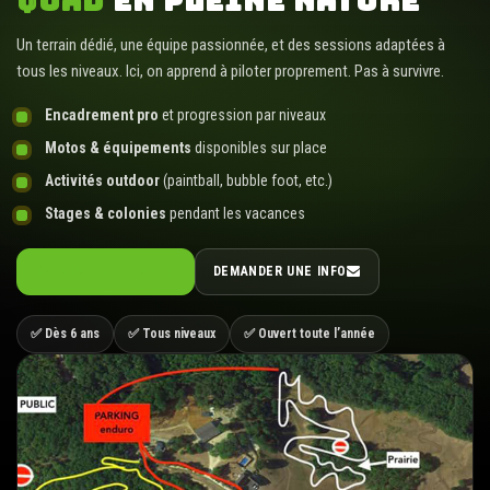
QUAD
EN PLEINE NATURE
Un terrain dédié, une équipe passionnée, et des sessions adaptées à
tous les niveaux. Ici, on apprend à piloter proprement. Pas à survivre.
Encadrement pro
et progression par niveaux
Motos & équipements
disponibles sur place
Activités outdoor
(paintball, bubble foot, etc.)
Stages & colonies
pendant les vacances
DÉCOUVRIR L’ÉCOLE
DEMANDER UNE INFO
✅ Dès 6 ans
✅ Tous niveaux
✅ Ouvert toute l’année