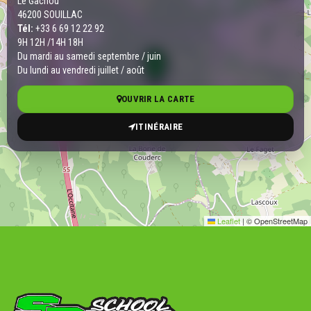
Le Gachou
46200 SOUILLAC
Tél:
+33 6 69 12 22 92
9H 12H /14H 18H
Du mardi au samedi septembre / juin
Du lundi au vendredi juillet / août
OUVRIR LA CARTE
ITINÉRAIRE
Leaflet
|
© OpenStreetMap
Vous souhaitez plus
d'informations sur SCHOOL