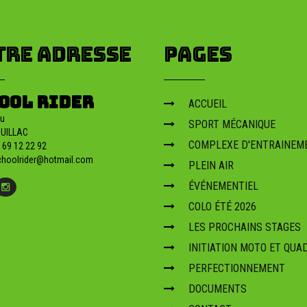
z plus d'informations su
TRE ADRESSE
PAGES
stage initiation
OOL RIDER
ACCUEIL
motocross sarlat
u
SPORT MÉCANIQUE
Stage initiation motocross près de Sarlat : découverte du MX,
OUILLAC
sécurité et progression encadrée. Réservez votre session.
COMPLEXE D'ENTRAINEM
Co
 69 12 22 92
sé
hoolrider@hotmail.com
PLEIN AIR
ÉVÉNEMENTIEL
COLO ÉTÉ 2026
LES PROCHAINS STAGES
INITIATION MOTO ET QUA
PERFECTIONNEMENT
DOCUMENTS