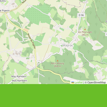
Leaflet
|
© OpenStreetMap