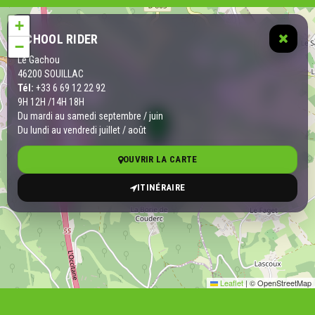
+
SCHOOL RIDER
−
Le Gachou
46200 SOUILLAC
Tél:
+33 6 69 12 22 92
9H 12H /14H 18H
Du mardi au samedi septembre / juin
Du lundi au vendredi juillet / août
OUVRIR LA CARTE
ITINÉRAIRE
Leaflet
|
© OpenStreetMap